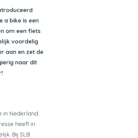
ntroduceerd
 a bike is een
n om een fiets
lijk voordelig
r aan en zet de
erig naar dit
r!
 in Nederland.
resse heeft in
ijk. Bij SLB