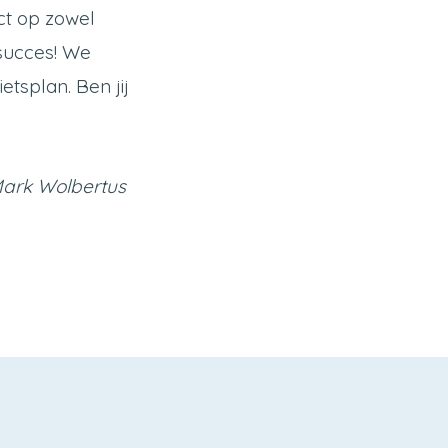
ct op zowel
 succes! We
tsplan. Ben jij
Mark Wolbertus