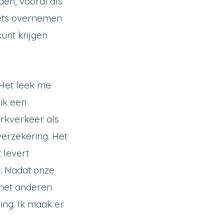
en, vooral als
fiets overnemen
kunt krijgen
 Het leek me
 ik een
erkverkeer als
 verzekering. Het
t levert
t. Nadat onze
 het anderen
ing. Ik maak er