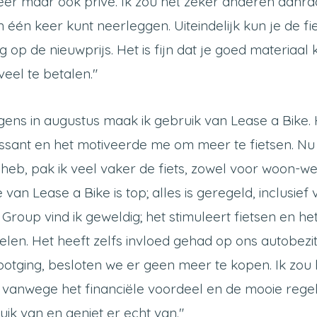
r maar ook privé. Ik zou het zeker anderen aanrad
 in één keer kunt neerleggen. Uiteindelijk kun je de 
g op de nieuwprijs. Het is fijn dat je goed materiaal 
eel te betalen."
gens in augustus maak ik gebruik van Lease a Bike.
essant en het motiveerde me om meer te fietsen. Nu
s heb, pak ik veel vaker de fiets, zowel voor woon-w
 van Lease a Bike is top; alles is geregeld, inclusief
B Group vind ik geweldig; het stimuleert fietsen en he
elen. Het heeft zelfs invloed gehad op ons autobezi
otging, besloten we er geen meer te kopen. Ik zou
vanwege het financiële voordeel en de mooie regel
ik van en geniet er echt van."