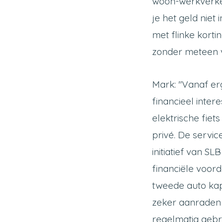
woon-werkverkee
je het geld niet
met flinke kortin
zonder meteen v
Mark: "Vanaf er
financieel inter
elektrische fiet
privé. De service
initiatief van SL
financiële voord
tweede auto kap
zeker aanraden 
regelmatig gebru