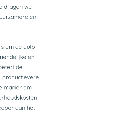
ke dragen we
duurzamere en
rs om de auto
riendelijke en
betert de
en productievere
ke manier om
derhoudskosten
dkoper dan het