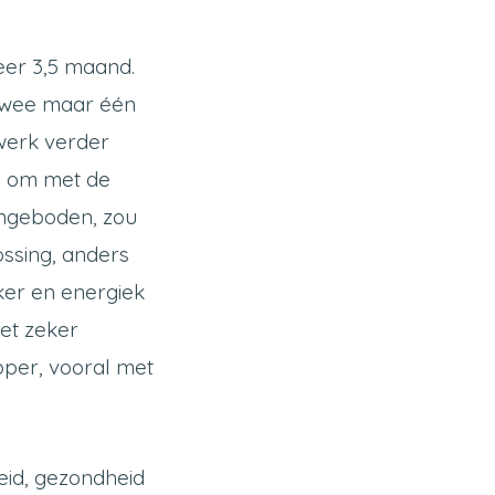
eer 3,5 maand.
 twee maar één
 werk verder
de om met de
aangeboden, zou
lossing, anders
kker en energiek
het zeker
oper, vooral met
eid, gezondheid